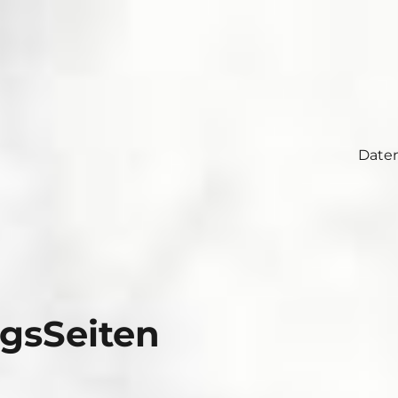
Date
gsSeiten