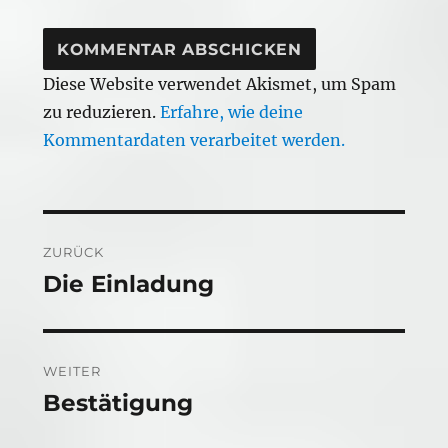
Diese Website verwendet Akismet, um Spam
zu reduzieren.
Erfahre, wie deine
Kommentardaten verarbeitet werden.
Beitragsnavigation
ZURÜCK
Die Einladung
Vorheriger
Beitrag:
WEITER
Bestätigung
Nächster
Beitrag: